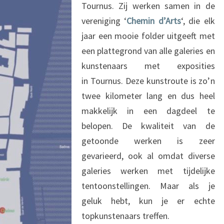
L
Tournus. Zij werken samen in de
E
vereniging ‘
Chemin d’Arts
‘, die elk
R
jaar een mooie folder uitgeeft met
I
een plattegrond van alle galeries en
E
S
kunstenaars met exposities
in Tournus. Deze kunstroute is zo’n
twee kilometer lang en dus heel
makkelijk in een dagdeel te
belopen. De kwaliteit van de
getoonde werken is zeer
gevarieerd, ook al omdat diverse
galeries werken met tijdelijke
tentoonstellingen. Maar als je
geluk hebt, kun je er echte
topkunstenaars treffen.