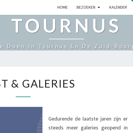
HOME
BEZOEKEN
KALENDER
TOURNUS
e Doen In Tournus En De Zuid-Bou
K
T & GALERIES
U
N
S
T
&
Gedurende de laatste jaren zijn er
G
A
steeds meer galeries geopend in