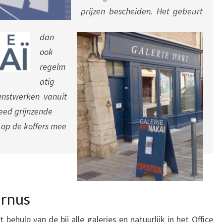
prijzen bescheiden. Het gebeurt
dan
ook
regelm
atig
nstwerken vanuit
reed grijnzende
 op de koffers mee
urnus
 behulp van de bij alle galeries en natuurlijk in het Office