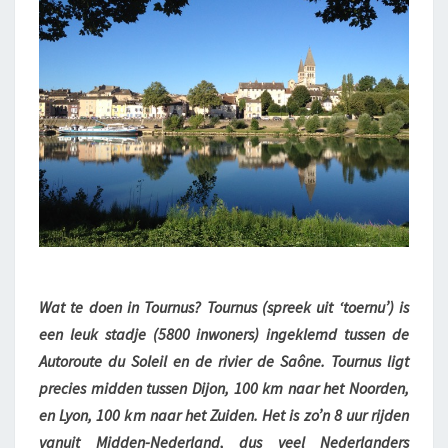
I
S
M
E
T
T
O
U
R
N
U
S
.
A
Wat te doen in Tournus? Tournus (spreek uit ‘toernu’) is
A
een leuk stadje (5800 inwoners) ingeklemd tussen de
N
G
Autoroute du Soleil en de rivier de Saône. Tournus ligt
E
precies midden tussen Dijon, 100 km naar het Noorden,
N
en Lyon, 100 km naar het Zuiden. Het is zo’n 8 uur rijden
A
vanuit Midden-Nederland, dus veel Nederlanders
A