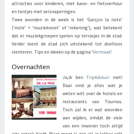
attracties voor kinderen, met kano- en fietsverhuur
en tentjes met versnaperingen.
Twee avonden in de week is het ‘Garçon la note’
(‘note’ = ‘muzieknoot’ of ‘rekening’), wat betekent
dat er muziekgroepen spelen op terrasjes in de stad.
Verder leent de stad zich uitstekend tot doelloos
slenteren. Tips en ideeën op de pagina ‘
Vermaak
‘.
Overnachten
Ja,ik ben
TripAdvisor
niet!
Daar vind je alles wat je
weten wilt over de hotels en
restaurants van Tournus.
Toch zal ik er wat woorden
aan wijden, omdat de visie
van een inwoner toch altijd
iets extra’s biedt. Waar moet je zijn als je lekker wilt